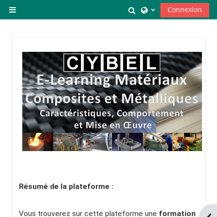
Passer au contenu principal
Activer/désactiver la
Connexion
Panneau latéral
Résumé de la plateforme :
Vous trouverez sur cette plateforme une
formation
Ouv