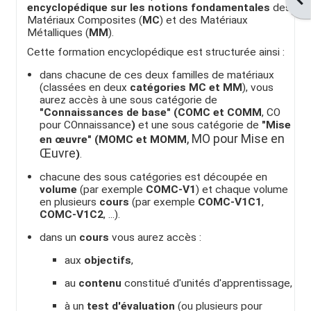
encyclopédique sur les notions fondamentales
des
Matériaux Composites (
MC
) et des Matériaux
Métalliques (
MM
).
Cette formation encyclopédique est structurée ainsi :
dans chacune de ces deux familles de matériaux
(classées en deux
catégories MC et MM
), vous
aurez accès à une sous catégorie de
"Connaissances de base" (COMC et COMM
, CO
pour COnnaissance
)
et une sous catégorie de
"Mise
, MO pour Mise en
en œuvre" (MOMC et MOMM
Œuvre
)
.
chacune des sous catégories est découpée en
volume
(par exemple
COMC-V1
) et chaque volume
en plusieurs
cours
(par exemple
COMC-V1C1
,
COMC-V1C2
, ...).
dans un
cours
vous aurez accès :
aux
objectifs
,
au
contenu
constitué
d'
unités d'apprentissage,
à un
test d'évaluation
(ou plusieurs pour